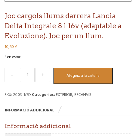
Joc cargols llums darrera Lancia
Delta Integrale 8 i 16v (adaptable a
Evoluzione). Joc per un llum.
10,60
€
4 en estoc
quantitat
Afegeix a la cistella
de
Joc
cargols
llums
SKU:
2003-1/7D
Categories:
EXTERIOR
,
RECANVIS
darrera
Lancia
INFORMACIÓ ADDICIONAL
Delta
Integrale
8
Informació addicional
i
16v