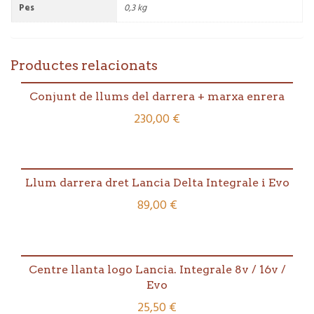
(adaptable
Pes
0,3 kg
a
Evoluzione).
Joc
per
Productes relacionats
un
llum.
Conjunt de llums del darrera + marxa enrera
230,00
€
Llum darrera dret Lancia Delta Integrale i Evo
89,00
€
Centre llanta logo Lancia. Integrale 8v / 16v /
Evo
25,50
€