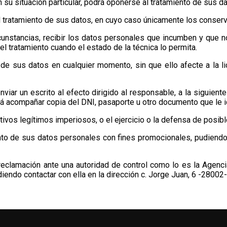
su situación particular, podrá oponerse al tratamiento de sus da
del tratamiento de sus datos, en cuyo caso únicamente los conser
cunstancias, recibir los datos personales que incumben y que n
l tratamiento cuando el estado de la técnica lo permita.
 de sus datos en cualquier momento, sin que ello afecte a la l
viar un escrito al efecto dirigido al responsable, a la siguiente
acompañar copia del DNI, pasaporte u otro documento que le ide
ivos legítimos imperiosos, o el ejercicio o la defensa de posib
o de sus datos personales con fines promocionales, pudiendo env
reclamación ante una autoridad de control como lo es la Agenc
iendo contactar con ella en la dirección c. Jorge Juan, 6 -28002