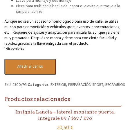
LLave para montaje y desmontaje.
Pieza para reubicar la barilla del capot que evita que toque a la
rampa al abrirse.
Aunque no sea un accesorio homologado para uso de calle, se utiliza
mucho para competición y vehículos sport, eventos, concentraciones,
etc. Requiere de ajustes y adaptación para instalarla, aunque ya viene
muy preparada. Después se monta y desmonta con cierta facilidad y
rapidez gracias a la llave entrgada con el producto.
1 disponibles
Kit
Añadir al carrito
parrilla
de
faros
tipo
SKU:
2300/7G
Categorías:
EXTERIOR
,
PREPARACIÓN SPORT
,
RECAMBIOS
Gr.
A.
Productos relacionados
Pintada
y
barnizada.
Insignia Lancia – lateral montante puerta.
Todos
Integrale 8v / 16v / Evo
modelos
20,50
€
Delta