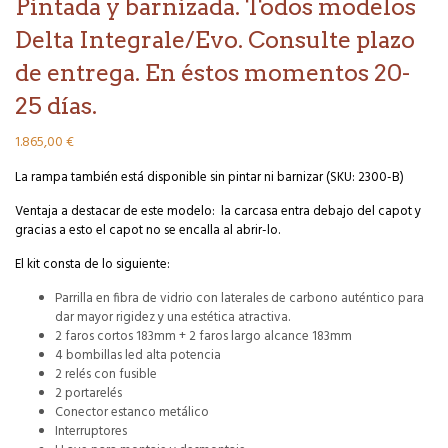
Pintada y barnizada. Todos modelos
Delta Integrale/Evo. Consulte plazo
de entrega. En éstos momentos 20-
25 días.
1.865,00
€
La rampa también está disponible sin pintar ni barnizar (SKU: 2300-B)
Ventaja a destacar de este modelo: la carcasa entra debajo del capot y
gracias a esto el capot no se encalla al abrir-lo.
El kit consta de lo siguiente:
Parrilla en fibra de vidrio con laterales de carbono auténtico para
dar mayor rigidez y una estética atractiva.
2 faros cortos 183mm + 2 faros largo alcance 183mm
4 bombillas led alta potencia
2 relés con fusible
2 portarelés
Conector estanco metálico
Interruptores