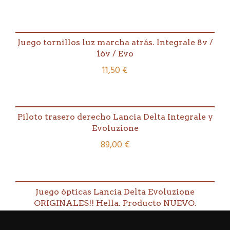
Integrale/Evo.
Consulte
plazo
de
Juego tornillos luz marcha atrás. Integrale 8v /
entrega.
En
16v / Evo
éstos
11,50
€
momentos
20-
25
días.
cantidad
Piloto trasero derecho Lancia Delta Integrale y
Evoluzione
89,00
€
Juego ópticas Lancia Delta Evoluzione
ORIGINALES!! Hella. Producto NUEVO.