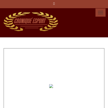
Idioma:
Español
Català
English
Cuenta