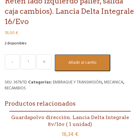
Retén lado izquierdo palier, salida
caja cambios). Lancia Delta Integrale
16/Evo
18,00
€
2 disponibles
Retén
Añadir al carrito
lado
izquierdo
palier,
salida
SKU:
3679/1D
Categorías:
EMBRAGUE Y TRANSMISIÓN
,
MECANICA
,
caja
RECAMBIOS
cambios).
Lancia
Productos relacionados
Delta
Integrale
16/Evo
Guardapolvo dirección. Lancia Delta Integrale
cantidad
8v/16v ( 1 unidad)
16,34
€