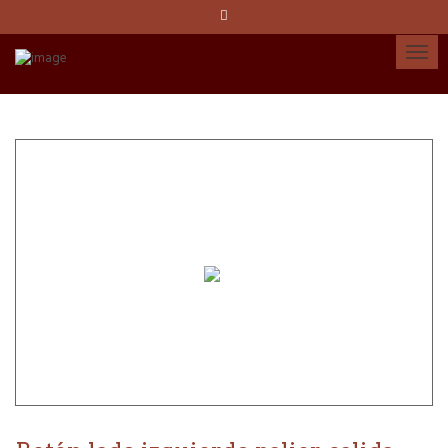
Idioma:
Español
Català
English
Cuenta