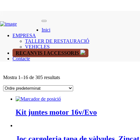
Inici
EMPRESA
TALLER DE RESTAURACIÓ
VEHICLES
RECANVIS I ACCESSORIS
Contacte
Mostra 1–16 de 305 resultats
Kit juntes motor 16v/Evo
Joc cargoleria tapa de vàlvules. Zinca