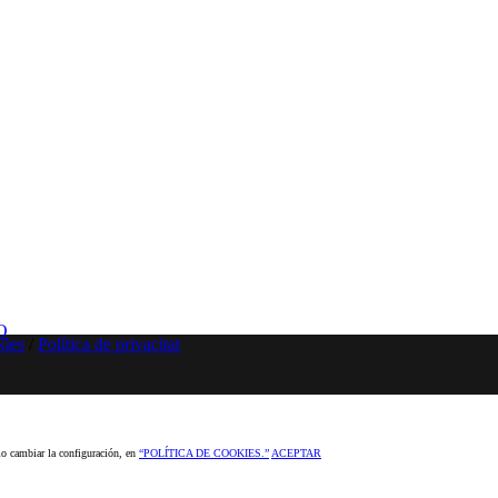
O
kies
/
Política de privacitat
o cambiar la configuración, en
“POLÍTICA DE COOKIES.”
ACEPTAR