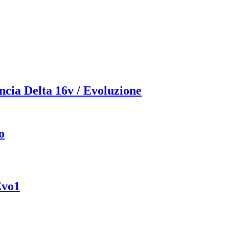
ancia Delta 16v / Evoluzione
o
Evo1