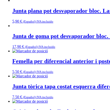
Junta plana pot desvaporador bloc. La
5,90
€
(Español) IVA incluido
Junta de goma pot desvaporador bloc. 
17,90
€
(Español) IVA incluido
Femella per diferencial anterior i post
5,50
€
(Español) IVA incluido
Junta tòrica tapa costat esquerra dife
7,50
€
(Español) IVA incluido