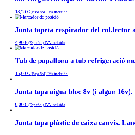
18,50
€
(Español) IVA incluido
Junta tapeta respirador del col.lector
4,90
€
(Español) IVA incluido
Tub de papallona a tub refrigeració me
15,00
€
(Español) IVA incluido
Junta tapa aigua bloc 8v (i algun 16v)
9,00
€
(Español) IVA incluido
Junta tapa plàstic de caixa canvis. La