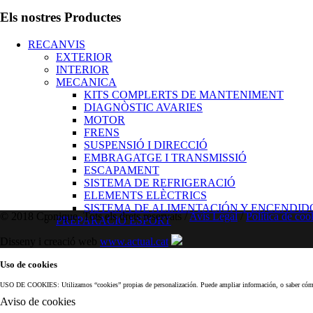
Els nostres Productes
RECANVIS
EXTERIOR
INTERIOR
MECANICA
KITS COMPLERTS DE MANTENIMENT
DIAGNÒSTIC AVARIES
MOTOR
FRENS
SUSPENSIÓ I DIRECCIÓ
EMBRAGATGE I TRANSMISSIÓ
ESCAPAMENT
SISTEMA DE REFRIGERACIÓ
ELEMENTS ELÈCTRICS
SISTEMA DE ALIMENTACIÓN Y ENCENDID
© 2018 Cronique. Tots els drets reservats /
Avís Legal
/
Política de coo
PREPARACIÓ ESPORT
Disseny i creació web
www.actual.cat
Uso de cookies
USO DE COOKIES: Utilizamos “cookies” propias de personalización. Puede ampliar información, o saber cóm
Aviso de cookies