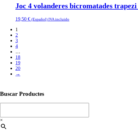
Joc 4 volanderes bicromatades trapezi
19,50
€
(Español) IVA incluido
1
2
3
4
…
18
19
20
→
Buscar Productes
×