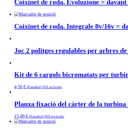
Coixinet de roda. Evoluzione = davant 
Coixinet de roda. Integrale 8v/16v = d
Joc 2 politges regulables per arbres de
Kit de 6 cargols bicromatats per turbi
4,50
€
(Español) IVA incluido
Planxa fixació del càrter de la turbin
15,00
€
(Español) IVA incluido