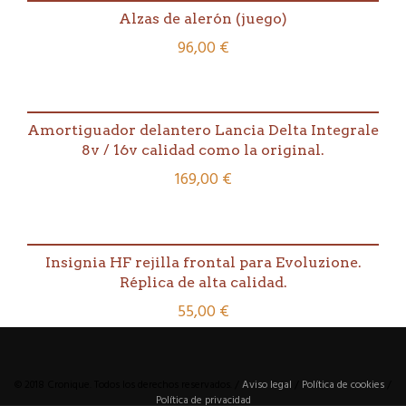
Alzas de alerón (juego)
96,00
€
Amortiguador delantero Lancia Delta Integrale
8v / 16v calidad como la original.
169,00
€
Insignia HF rejilla frontal para Evoluzione.
Réplica de alta calidad.
55,00
€
© 2018 Cronique. Todos los derechos reservados. /
Aviso legal
/
Política de cookies
/
Política de privacidad