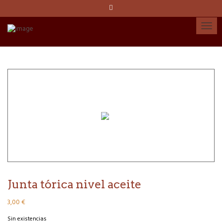
Idioma:
Español
Català
English
Cuenta
Junta tórica nivel aceite
3,00
€
Sin existencias