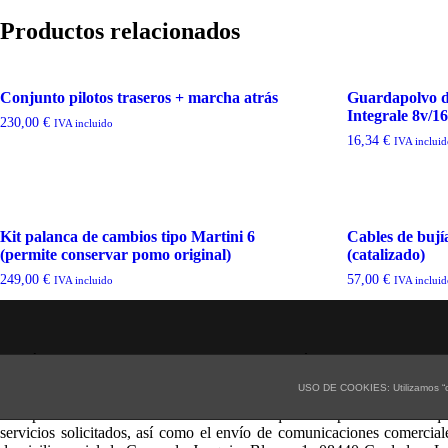
Productos relacionados
Conjunto pilotos traseros + marcha atrás
Guardapolvo di
Integrale 8v/16
230,00
€
IVA incluido
16,34
€
IVA inclui
Kit palanca de cambios tipo Martini 6
Cables de bují
(permite conservar pomo original)
(catalizado)
249,00
€
57,00
€
IVA incluido
IVA inclui
POLÍTICA DE PRIVACIDAD Y PROTECCIÓN DE DATOS
USO DE COOKIES: Utilizamos “co
De acuerdo con lo establecido por la Ley Orgánica 15/1999, de 13 
incorporación de sus datos a un fichero del que es responsable Croniqu
servicios solicitados, así como el envío de comunicaciones comercial