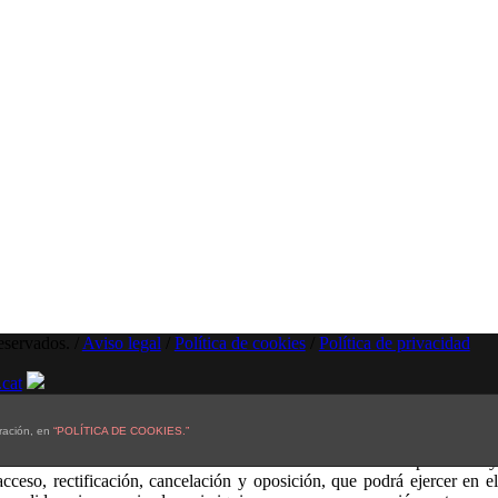
eservados. /
Aviso legal
/
Política de cookies
/
Política de privacidad
cat
ración, en
“POLÍTICA DE COOKIES.”
el cliente/usuario queda informado y presta su consentimiento a la
otección de Datos con la finalidad de informarle sobre los productos y
eso, rectificación, cancelación y oposición, que podrá ejercer en el