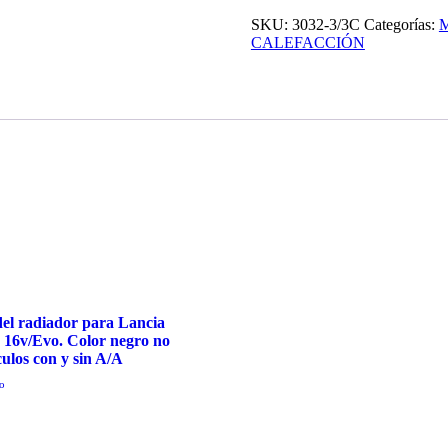
de
radiador
SKU:
3032-3/3C
Categorías:
de
CALEFACCIÓN
agua
en
color
negro
no
brillante.
Integrale
16v
/
Evo.
Para
vehículos
sin
A/A
cantidad
del radiador para Lancia
e 16v/Evo. Color negro no
culos con y sin A/A
do