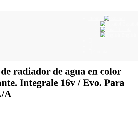
Idioma:
Español
Català
English
Cuenta
de radiador de agua en color
ante. Integrale 16v / Evo. Para
A/A