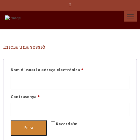
Idioma:
Español
Català
English
Inicia una sessió
Obligatori
Compte
Nom d'usuari o adreça electrònica
*
Obligatori
Contrasenya
*
Recorda'm
Entra