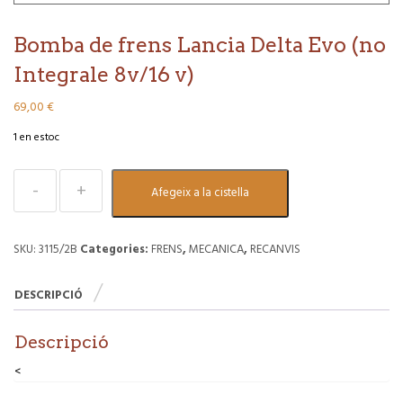
Bomba de frens Lancia Delta Evo (no
Integrale 8v/16 v)
69,00
€
1 en estoc
quantitat
Afegeix a la cistella
de
Bomba
de
frens
SKU:
3115/2B
Categories:
FRENS
,
MECANICA
,
RECANVIS
Lancia
Delta
DESCRIPCIÓ
Evo
(no
Integrale
Descripció
8v/16
v)
<