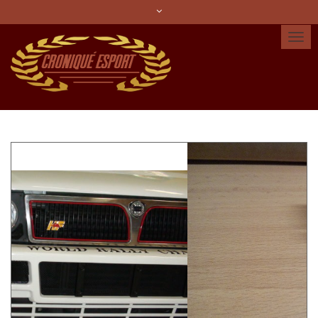
Idioma:
Español
Català
English
Cuenta