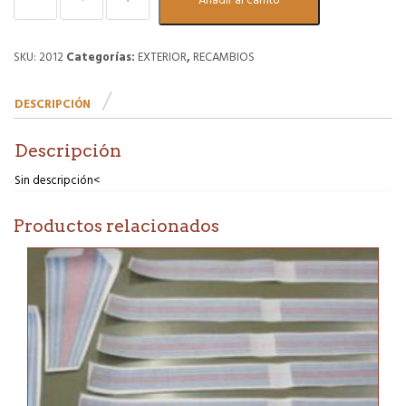
Añadir al carrito
HF
rejilla
frontal
para
SKU:
2012
Categorías:
EXTERIOR
,
RECAMBIOS
Evoluzione.
Réplica
DESCRIPCIÓN
de
alta
calidad.
Descripción
cantidad
Sin descripción<
Productos relacionados