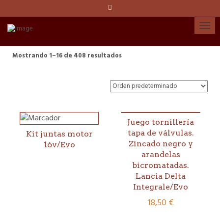
Idioma:
Español
Català
Mostrando 1–16 de 408 resultados
English
Cuenta
Juego tornillería
tapa de válvulas.
Kit juntas motor
Zincado negro y
16v/Evo
arandelas
bicromatadas.
Lancia Delta
Integrale/Evo
18,50
€