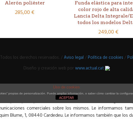
Alerón poliéster
Funda elástica para inte
color rojo de alta calid
285,00
€
Lancia Delta Integrale/E
todos los modelos Delta
249,00
€
 Todos los derechos reservados. /
Aviso legal
/
Política de cookies
/
Pol
Diseño y creación web por
www.actual.cat
Uso de cookies
 de diciembre, de Protección de Datos de Carácter Personal (LOPD)
ies” propias de personalización. Puede ampliar información, o saber cómo cambiar la configura
ACEPTAR
 Croniqué Esport que ha sido debidamente inscrito en la Agencia Es
omunicaciones comerciales sobre los mismos. Le informamos tamb
Joaquim Blume, 1, 08440 Cardedeu. Le informamos también que los d