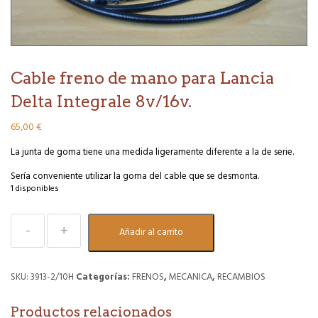
Cable freno de mano para Lancia
Delta Integrale 8v/16v.
65,00
€
La junta de goma tiene una medida ligeramente diferente a la de serie.
Sería conveniente utilizar la goma del cable que se desmonta.
1 disponibles
Cable
Añadir al carrito
freno
de
mano
para
SKU:
3913-2/10H
Categorías:
FRENOS
,
MECANICA
,
RECAMBIOS
Lancia
Delta
Productos relacionados
Integrale