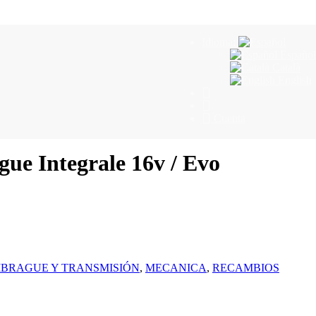
Idioma:
Español
Català
English
Cuenta
e Integrale 16v / Evo
BRAGUE Y TRANSMISIÓN
,
MECANICA
,
RECAMBIOS