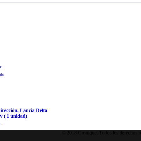
er
ido
rección. Lancia Delta
v ( 1 unidad)
do
© 2018 Cronique. Todos los derechos r