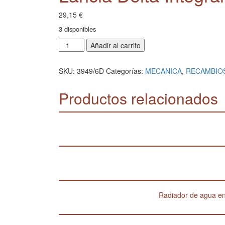
29,15
€
3 disponibles
Grapa-
Añadir al carrito
visagra
varilla
SKU:
3949/6D
Categorías:
MECANICA
,
RECAMBIO
del
capó
Productos relacionados
(ubicada
en
aleta
-
parte
de
abajo).
Lancia
Delta
Integrale/Evo
cantidad
Radiador de agua en 