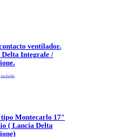
ontacto ventilador.
 Delta Integrale /
ione.
 incluido
 tipo Montecarlo 17″
io ( Lancia Delta
ione)