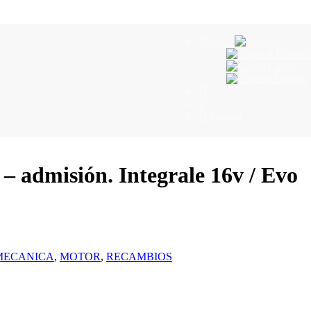
Idioma:
Español
Català
English
Cuenta
 – admisión. Integrale 16v / Evo
MECANICA
,
MOTOR
,
RECAMBIOS