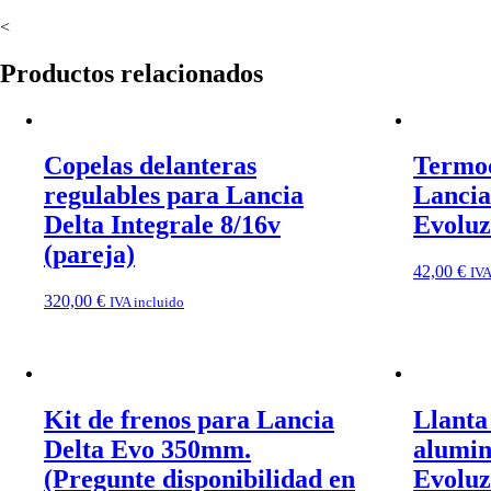
<
Productos relacionados
Copelas delanteras
Termoc
regulables para Lancia
Lancia
Delta Integrale 8/16v
Evoluz
(pareja)
42,00
€
IVA
320,00
€
IVA incluido
Kit de frenos para Lancia
Llanta
Delta Evo 350mm.
alumin
(Pregunte disponibilidad en
Evoluz