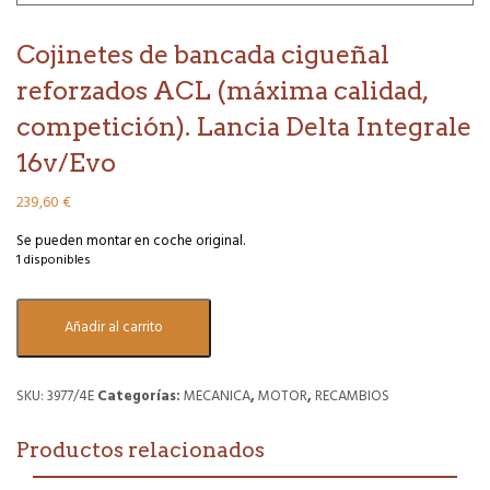
Cojinetes de bancada cigueñal
reforzados ACL (máxima calidad,
competición). Lancia Delta Integrale
16v/Evo
239,60
€
Se pueden montar en coche original.
1 disponibles
Cojinetes
Añadir al carrito
de
bancada
cigueñal
reforzados
SKU:
3977/4E
Categorías:
MECANICA
,
MOTOR
,
RECAMBIOS
ACL
(máxima
Productos relacionados
calidad,
competición).