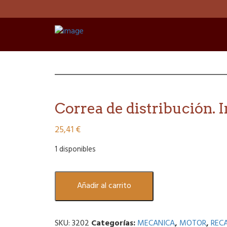
Correa de distribución. 
25,41
€
1 disponibles
Correa
Añadir al carrito
de
distribución.
Integrale
SKU:
3202
Categorías:
MECANICA
,
MOTOR
,
REC
8v