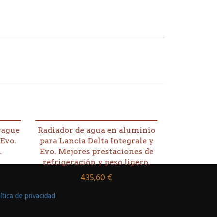
rague
Radiador de agua en aluminio
 Evo.
para Lancia Delta Integrale y
.
Evo. Mejores prestaciones de
refrigeración y peso ligero.
435,60
€
ítica de privacidad