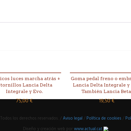
ticos luces marcha atrás +
Goma pedal freno o emb
 tornillos Lancia Delta
Lancia Delta Integrale y
Integrale y Evo.
También Lancia Beta
75,00
€
19,50
€
 Todos los derechos reservados. /
Aviso legal
/
Política de cookies
/
Pol
Diseño y creación web por
www.actual.cat