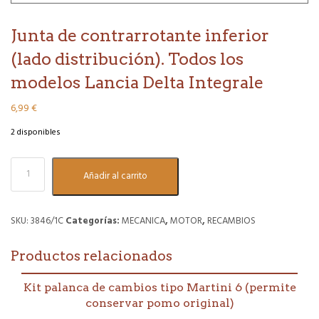
Junta de contrarrotante inferior
(lado distribución). Todos los
modelos Lancia Delta Integrale
6,99
€
2 disponibles
Junta
Añadir al carrito
de
contrarrotante
inferior
(lado
SKU:
3846/1C
Categorías:
MECANICA
,
MOTOR
,
RECAMBIOS
distribución).
Todos
Productos relacionados
los
modelos
Lancia
Kit palanca de cambios tipo Martini 6 (permite
Delta
conservar pomo original)
Integrale