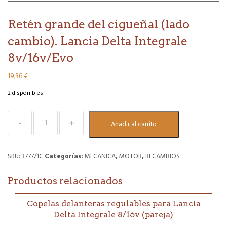
Retén grande del cigueñal (lado
cambio). Lancia Delta Integrale
8v/16v/Evo
19,36
€
2 disponibles
Retén
Añadir al carrito
grande
del
cigueñal
(lado
SKU:
3777/1C
Categorías:
MECANICA
,
MOTOR
,
RECAMBIOS
cambio).
Lancia
Productos relacionados
Delta
Integrale
8v/16v/Evo
Copelas delanteras regulables para Lancia
cantidad
Delta Integrale 8/16v (pareja)