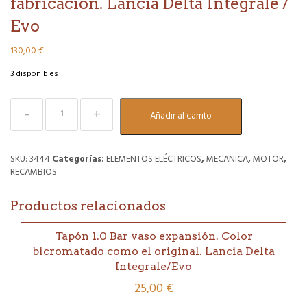
fabricación. Lancia Delta Integrale /
Evo
130,00
€
3 disponibles
Sensor
Añadir al carrito
de
mariposa
(TPS).
Nueva
SKU:
3444
Categorías:
ELEMENTOS ELÉCTRICOS
,
MECANICA
,
MOTOR
,
fabricación.
RECAMBIOS
Lancia
Delta
Productos relacionados
Integrale
/
Evo
Tapón 1.0 Bar vaso expansión. Color
cantidad
bicromatado como el original. Lancia Delta
Integrale/Evo
25,00
€