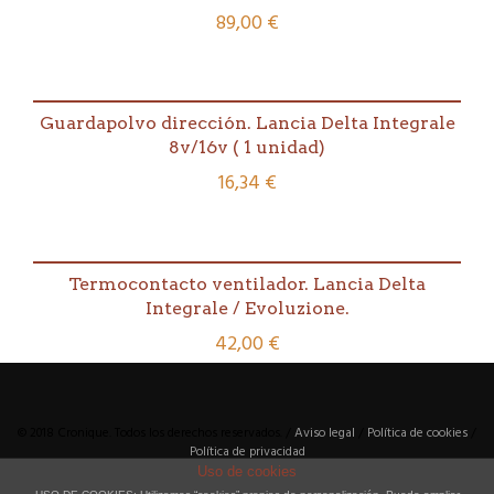
89,00
€
Guardapolvo dirección. Lancia Delta Integrale
8v/16v ( 1 unidad)
16,34
€
Termocontacto ventilador. Lancia Delta
Integrale / Evoluzione.
42,00
€
© 2018 Cronique. Todos los derechos reservados. /
Aviso legal
/
Política de cookies
/
Política de privacidad
Uso de cookies
Diseño y creación web por
www.actual.cat