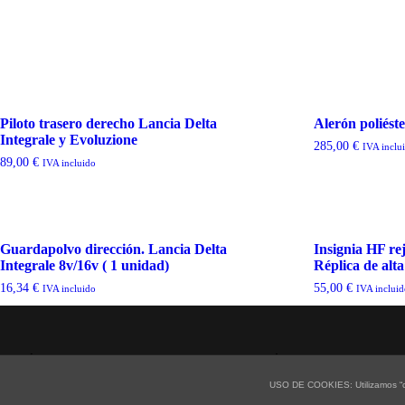
Piloto trasero derecho Lancia Delta
Alerón poliést
Integrale y Evoluzione
285,00
€
IVA inclu
89,00
€
IVA incluido
Guardapolvo dirección. Lancia Delta
Insignia HF rej
Integrale 8v/16v ( 1 unidad)
Réplica de alta
16,34
€
55,00
€
IVA incluido
IVA inclui
POLÍTICA DE PRIVACIDAD Y PROTECCIÓN DE DATOS
USO DE COOKIES: Utilizamos “co
De acuerdo con lo establecido por la Ley Orgánica 15/1999, de 13 