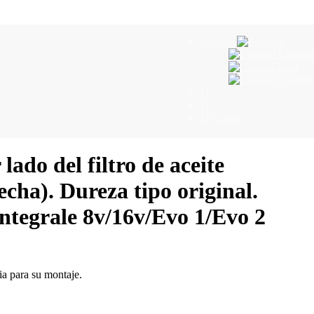
Idioma:
Español
Català
English
Cuenta
lado del filtro de aceite
echa). Dureza tipo original.
ntegrale 8v/16v/Evo 1/Evo 2
ria para su montaje.