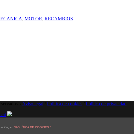
ECANICA
,
MOTOR
,
RECAMBIOS
eservados. /
Aviso legal
/
Política de cookies
/
Política de privacidad
cat
ración, en
“POLÍTICA DE COOKIES.”
el cliente/usuario queda informado y presta su consentimiento a la