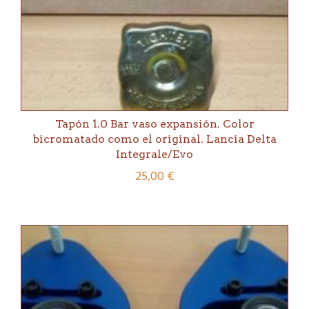
Tapón 1.0 Bar vaso expansión. Color
bicromatado como el original. Lancia Delta
Integrale/Evo
25,00
€