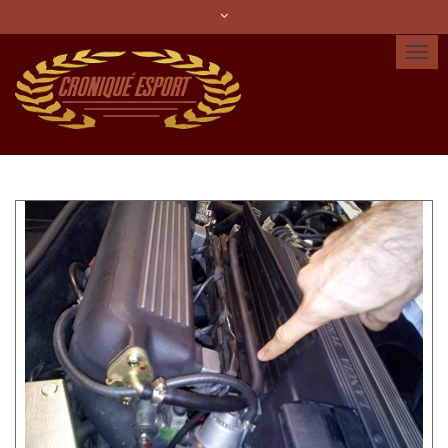
Idioma:
Español
Català
English
Cuenta