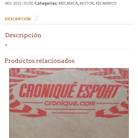
admisión
SKU:
3032-25/3D
Categorías:
MECANICA
,
MOTOR
,
RECAMBIOS
a
válvula
DESCRIPCIÓN
antiretorno
.
Integrale
Descripción
16v/Evo
cantidad
<
Productos relacionados