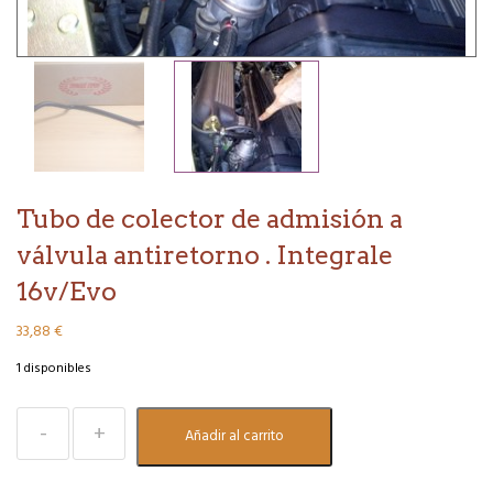
Tubo de colector de admisión a
válvula antiretorno . Integrale
16v/Evo
33,88
€
1 disponibles
Tubo
Añadir al carrito
de
colector
de