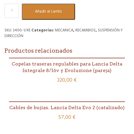
Buje
Añadir al carrito
rueda
delantera.
Lancia
Delta
SKU:
3400-1/4E
Categorías:
MECANICA
,
RECAMBIOS
,
SUSPENSIÓN Y
Integrale
DIRECCIÓN
8v/16v
(no
Productos relacionados
EVO)
cantidad
Copelas traseras regulables para Lancia Delta
Integrale 8/16v y Evoluzione (pareja)
320,00
€
Cables de bujías. Lancia Delta Evo 2 (catalizado)
57,00
€