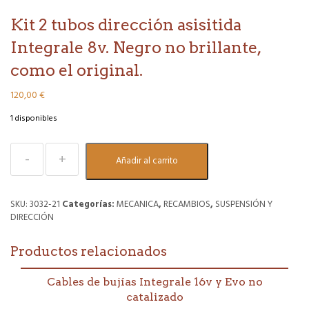
Kit 2 tubos dirección asisitida
Integrale 8v. Negro no brillante,
como el original.
120,00
€
1 disponibles
Kit
Añadir al carrito
2
tubos
dirección
asisitida
SKU:
3032-21
Categorías:
MECANICA
,
RECAMBIOS
,
SUSPENSIÓN Y
Integrale
DIRECCIÓN
8v.
Negro
Productos relacionados
no
brillante,
como
Cables de bujías Integrale 16v y Evo no
el
catalizado
original.