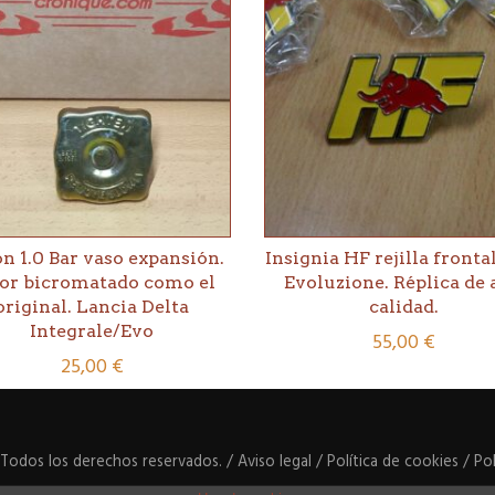
n 1.0 Bar vaso expansión.
Insignia HF rejilla fronta
or bicromatado como el
Evoluzione. Réplica de 
original. Lancia Delta
calidad.
Integrale/Evo
55,00
€
25,00
€
 Todos los derechos reservados. /
Aviso legal
/
Política de cookies
/
Pol