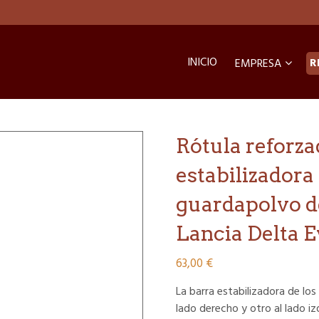
INICIO
R
EMPRESA
Rótula reforza
estabilizadora
guardapolvo de
Lancia Delta 
63,00
€
La barra estabilizadora de los
lado derecho y otro al lado i