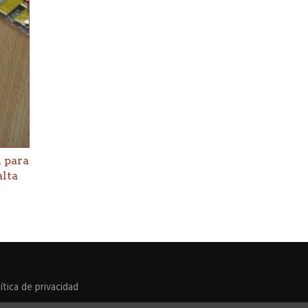
l para
alta
ítica de privacidad