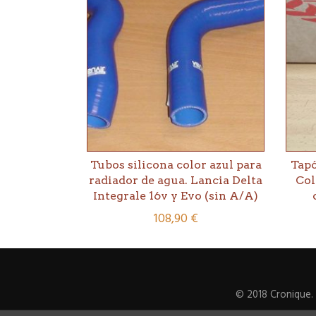
Tubos silicona color azul para
Tapó
radiador de agua. Lancia Delta
Col
Integrale 16v y Evo (sin A/A)
108,90
€
© 2018 Cronique.