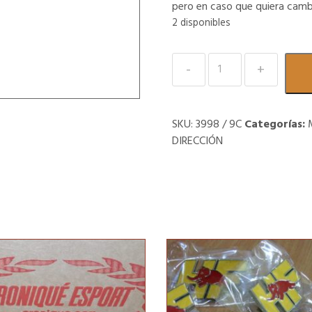
pero en caso que quiera camb
2 disponibles
Rótula
reforzada
de
barra
SKU:
3998 / 9C
Categorías:
estabilizadora
DIRECCIÓN
delantera.
Con
guardapolvo
de
goma
tipo
original.
Lancia
Delta
Evoluzione
cantidad