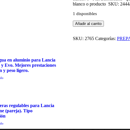
blanco o producto
SKU: 2444
1 disponibles
Labio
Añadir al carrito
protector
cárter
tipo
SKU:
2765
Categorías:
PREP
Gr.A.
Fabricado
en
kevlar
gua en aluminio para Lancia
y
e y Evo. Mejores prestaciones
carbono.
n y peso ligero.
Lancia
ido
Delta
Integrale
8v/16v/Evo
cantidad
eras regulables para Lancia
ne (pareja). Tipo
ión
ido