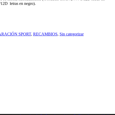
/12D
letras en negro).
ARACIÓN SPORT
,
RECAMBIOS
,
Sin categorizar