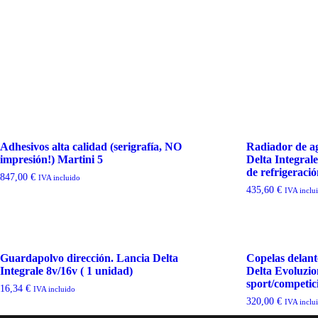
Adhesivos alta calidad (serigrafía, NO
Radiador de a
impresión!) Martini 5
Delta Integral
de refrigeració
847,00
€
IVA incluido
435,60
€
IVA inclu
Guardapolvo dirección. Lancia Delta
Copelas delant
Integrale 8v/16v ( 1 unidad)
Delta Evoluzio
sport/competic
16,34
€
IVA incluido
320,00
€
IVA inclu