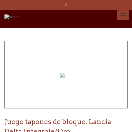
Idioma:
Español
Català
English
Cuenta
Juego tapones de bloque. Lancia
Delta Integrale/Evo