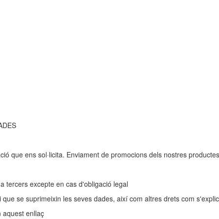
ADES
ció que ens sol·licita. Enviament de promocions dels nostres productes
 tercers excepte en cas d'obligació legal
r i que se suprimeixin les seves dades, així com altres drets com s'expli
n aquest enllaç