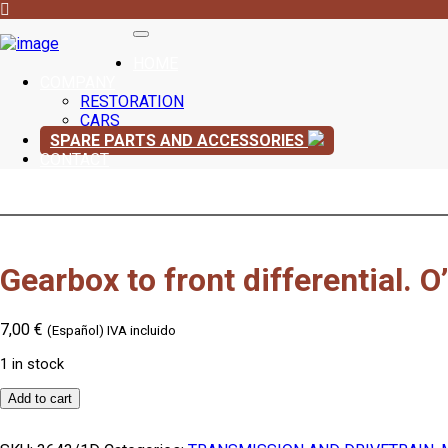
HOME
COMPANY
RESTORATION
CARS
SPARE PARTS AND ACCESSORIES
CONTACT
Gearbox to front differential. O
7,00
€
(Español) IVA incluido
1 in stock
Gearbox
Add to cart
to
front