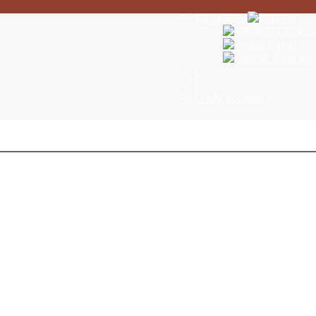
Language:
Español
Català
English
My account