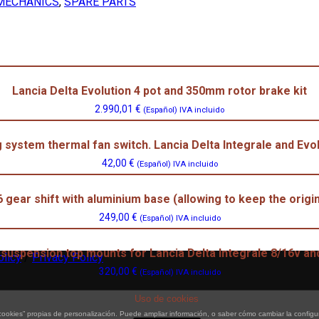
MECHANICS
,
SPARE PARTS
Lancia Delta Evolution 4 pot and 350mm rotor brake kit
2.990,01
€
(Español) IVA incluido
 system thermal fan switch. Lancia Delta Integrale and Evo
42,00
€
(Español) IVA incluido
6 gear shift with aluminium base (allowing to keep the origi
249,00
€
(Español) IVA incluido
 suspension top mounts for Lancia Delta Integrale 8/16v and
olicy
/
Privacy Policy
320,00
€
(Español) IVA incluido
Uso de cookies
okies” propias de personalización. Puede ampliar información, o saber cómo cambiar la configu