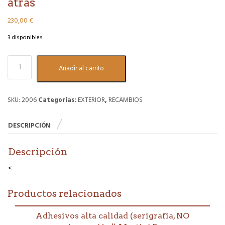
atrás
230,00
€
3 disponibles
Conjunto
Añadir al carrito
pilotos
traseros
+
marcha
SKU:
2006
Categorías:
EXTERIOR
,
RECAMBIOS
atrás
cantidad
DESCRIPCIÓN
Descripción
<
Productos relacionados
Adhesivos alta calidad (serigrafía, NO