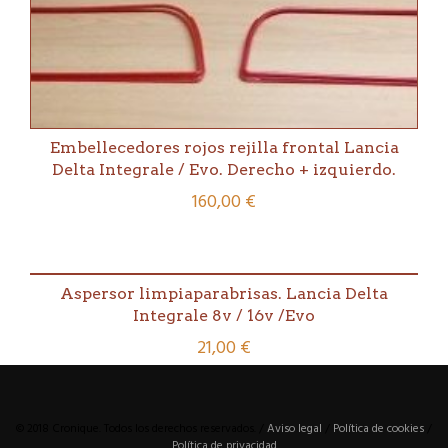
Embellecedores rojos rejilla frontal Lancia
Delta Integrale / Evo. Derecho + izquierdo.
160,00
€
Aspersor limpiaparabrisas. Lancia Delta
Integrale 8v / 16v /Evo
21,00
€
© 2018 Cronique. Todos los derechos reservados. /
Aviso legal
/
Política de cookies
/
Política de privacidad