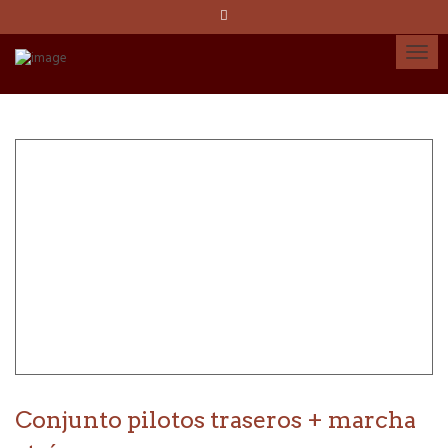
Idioma:
Español
Català
English
Cuenta
Conjunto pilotos traseros + marcha