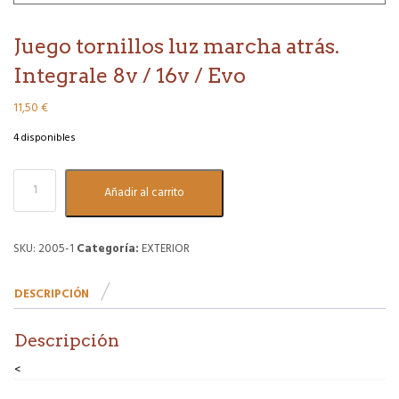
Juego tornillos luz marcha atrás.
Integrale 8v / 16v / Evo
11,50
€
4 disponibles
Juego
Añadir al carrito
tornillos
luz
marcha
atrás.
SKU:
2005-1
Categoría:
EXTERIOR
Integrale
8v
DESCRIPCIÓN
/
16v
/
Descripción
Evo
cantidad
<