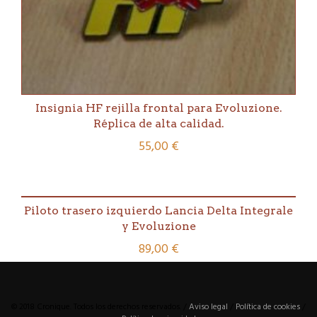
Insignia HF rejilla frontal para Evoluzione.
Réplica de alta calidad.
55,00
€
Piloto trasero izquierdo Lancia Delta Integrale
y Evoluzione
89,00
€
© 2018 Cronique. Todos los derechos reservados. /
Aviso legal
/
Política de cookies
/