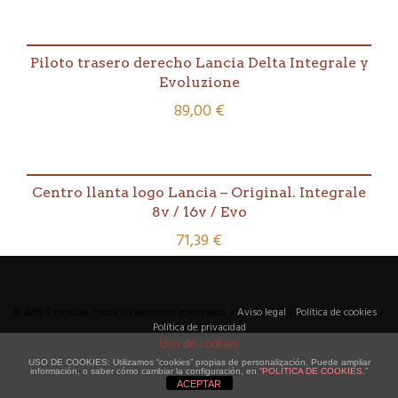
Piloto trasero derecho Lancia Delta Integrale y
Evoluzione
89,00
€
Centro llanta logo Lancia – Original. Integrale
8v / 16v / Evo
71,39
€
© 2018 Cronique. Todos los derechos reservados. /
Aviso legal
/
Política de cookies
/
Política de privacidad
Uso de cookies
Diseño y creación web por
www.actual.cat
USO DE COOKIES: Utilizamos “cookies” propias de personalización. Puede ampliar
información, o saber cómo cambiar la configuración, en
“POLÍTICA DE COOKIES.”
ACEPTAR