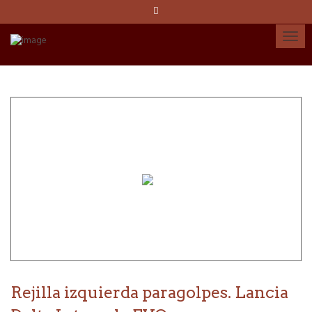
Idioma:
Español
Català
English
Cuenta
Rejilla izquierda paragolpes. Lancia