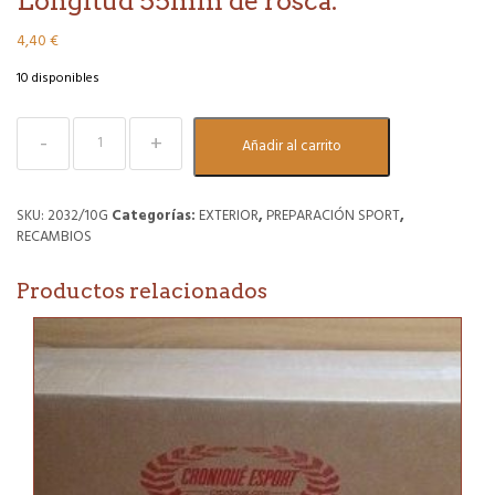
Longitud 55mm de rosca.
4,40
€
10 disponibles
Tornillo
Añadir al carrito
de
rueda
para
separador
SKU:
2032/10G
Categorías:
EXTERIOR
,
PREPARACIÓN SPORT
,
20mm.
RECAMBIOS
Para
llantas
Productos relacionados
originales.
Longitud
55mm
de
rosca.
cantidad