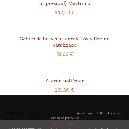
impresión!) Martini 5
847,00
€
Cables de bujías Integrale 16v y Evo no
catalizado
59,00
€
Alerón poliéster
285,00
€
© 2018 Cronique. Todos los derechos reservados. /
Aviso legal
/
Política de cookies
/
Política de privacidad
Uso de cookies
Diseño y creación web por
www.actual.cat