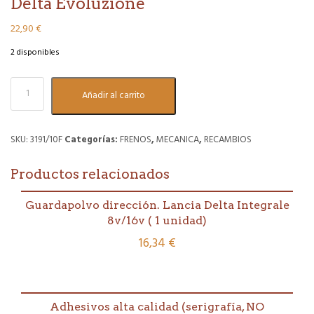
Delta Evoluzione
22,90
€
2 disponibles
Latiguillo
Añadir al carrito
freno
delantero.
Lancia
Delta
SKU:
3191/10F
Categorías:
FRENOS
,
MECANICA
,
RECAMBIOS
Evoluzione
cantidad
Productos relacionados
Guardapolvo dirección. Lancia Delta Integrale
8v/16v ( 1 unidad)
16,34
€
Adhesivos alta calidad (serigrafía, NO