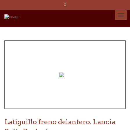
Idioma:
Español
Català
English
Cuenta
Latiguillo freno delantero. Lancia