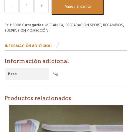
Copelas
Añadir al carrito
delanteras
regulables
para
Lancia
SKU:
3008
Categorías:
MECANICA
,
PREPARACIÓN SPORT
,
RECAMBIOS
,
Delta
SUSPENSIÓN Y DIRECCIÓN
Evoluzione
(pareja).
INFORMACIÓN ADICIONAL
Tipo
sport/competición
cantidad
Información adicional
Peso
1 kg
Productos relacionados