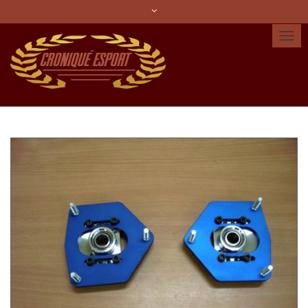
Idioma:
Español
Català
English
Cuenta