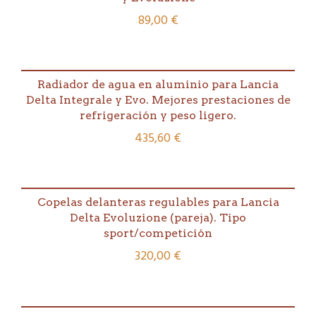
8v/16v/Evo
89,00
€
1
cantidad
Radiador de agua en aluminio para Lancia
Delta Integrale y Evo. Mejores prestaciones de
refrigeración y peso ligero.
435,60
€
Copelas delanteras regulables para Lancia
Delta Evoluzione (pareja). Tipo
sport/competición
320,00
€