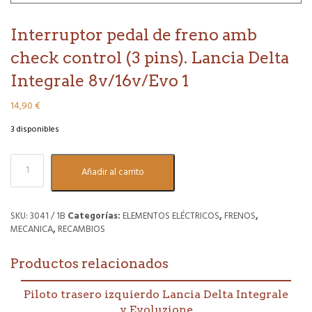
Interruptor pedal de freno amb
check control (3 pins). Lancia Delta
Integrale 8v/16v/Evo 1
14,90
€
3 disponibles
Interruptor
Añadir al carrito
pedal
de
freno
amb
SKU:
3041 / 1B
Categorías:
ELEMENTOS ELÉCTRICOS
,
FRENOS
,
check
MECANICA
,
RECAMBIOS
control
(3
Productos relacionados
pins).
Lancia
Delta
Piloto trasero izquierdo Lancia Delta Integrale
Integrale
y Evoluzione