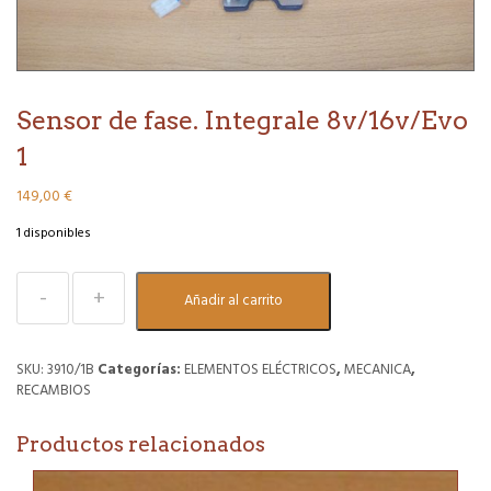
Sensor de fase. Integrale 8v/16v/Evo
1
149,00
€
1 disponibles
Sensor
Añadir al carrito
de
fase.
Integrale
8v/16v/Evo
SKU:
3910/1B
Categorías:
ELEMENTOS ELÉCTRICOS
,
MECANICA
,
1
RECAMBIOS
cantidad
Productos relacionados