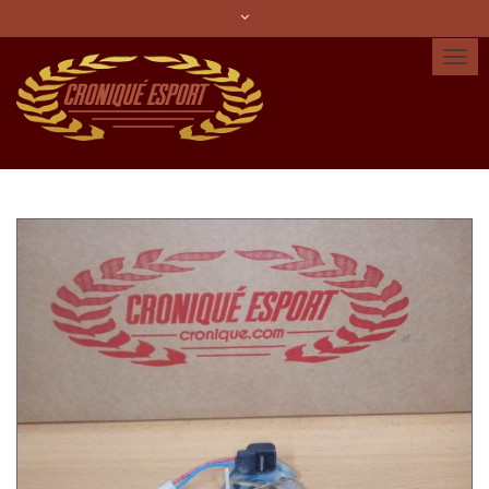
Idioma:
Español
Català
English
Cuenta