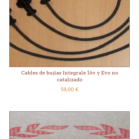
Cables de bujías Integrale 16v y Evo no
catalizado
59,00
€