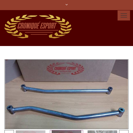
Idioma:
Español
Català
English
Cuenta