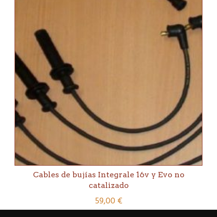
Cables de bujías Integrale 16v y Evo no
catalizado
59,00
€