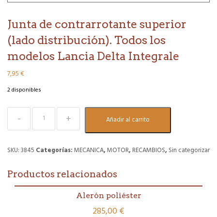
Junta de contrarrotante superior
(lado distribución). Todos los
modelos Lancia Delta Integrale
7,95
€
2 disponibles
Junta
Añadir al carrito
de
contrarrotante
superior
(lado
SKU:
3845
Categorías:
MECANICA
,
MOTOR
,
RECAMBIOS
,
Sin categorizar
distribución).
Todos
Productos relacionados
los
modelos
Lancia
Alerón poliéster
Delta
285,00
€
Integrale