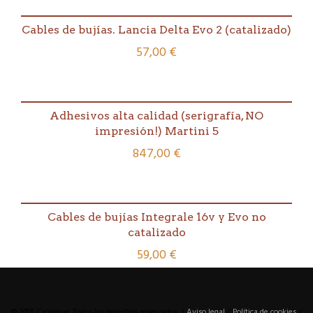
Cables de bujías. Lancia Delta Evo 2 (catalizado)
57,00
€
Adhesivos alta calidad (serigrafía, NO
impresión!) Martini 5
847,00
€
Cables de bujías Integrale 16v y Evo no
catalizado
59,00
€
© 2018 Cronique. Todos los derechos reservados. /
Aviso legal
/
Política de cookies
/