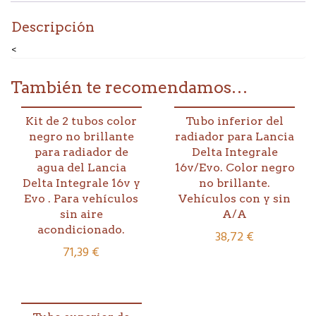
motor.
En
Descripción
color
negro
<
no
brillante
como
También te recomendamos…
el
original.
Kit de 2 tubos color
Tubo inferior del
Para
negro no brillante
radiador para Lancia
Integrale
16v/Evo.
para radiador de
Delta Integrale
cantidad
agua del Lancia
16v/Evo. Color negro
Delta Integrale 16v y
no brillante.
Evo . Para vehículos
Vehículos con y sin
sin aire
A/A
acondicionado.
38,72
€
71,39
€