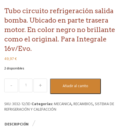
Tubo circuito refrigeración salida
bomba. Ubicado en parte trasera
motor. En color negro no brillante
como el original. Para Integrale
16v/Evo.
49,97
€
2 disponibles
Tubo
Añadir al carrito
circuito
refrigeración
salida
bomba.
SKU:
3032-12/3D
Categorías:
MECANICA
,
RECAMBIOS
,
SISTEMA DE
Ubicado
REFRIGERACIÓN Y CALEFACCIÓN
en
parte
DESCRIPCIÓN
trasera