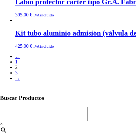
Labio protector cárter tipo Gr.A. Fab
395,00
€
IVA incluido
Kit tubo aluminio admisión (válvula de
425,00
€
IVA incluido
←
1
2
3
→
Buscar Productos
×