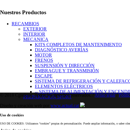
Nuestros Productos
RECAMBIOS
EXTERIOR
INTERIOR
MECANICA
KITS COMPLETOS DE MANTENIMENTO
DIAGNÓSTICO AVERÍAS
MOTOR
FRENOS
SUSPENSIÓN Y DIRECCIÓN
EMBRAGUE Y TRANSMISIÓN
ESCAPE
SISTEMA DE REFRIGERACIÓN Y CALEFAC
ELEMENTOS ELÉCTRICOS
-- SISTEMA DE ALIMENTACIÓN Y ENCEND
© 2018 Cronique. Todos los derechos reservados. /
Aviso legal
/
Políti
PREPARACIÓN SPORT
Diseño y creación web por
www.actual.cat
Uso de cookies
USO DE COOKIES: Utilizamos “cookies” propias de personalización. Puede ampliar información, o saber cóm