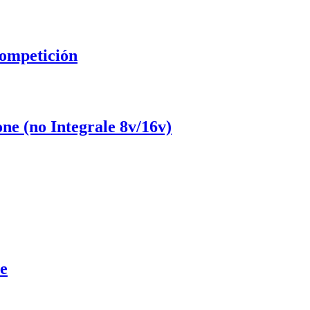
competición
e (no Integrale 8v/16v)
ne