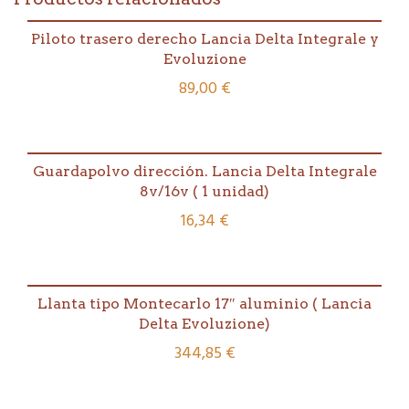
bicromatada.
Lancia
Delta
Piloto trasero derecho Lancia Delta Integrale y
Evoluzione
Evoluzione
cantidad
89,00
€
Guardapolvo dirección. Lancia Delta Integrale
8v/16v ( 1 unidad)
16,34
€
Llanta tipo Montecarlo 17″ aluminio ( Lancia
Delta Evoluzione)
344,85
€