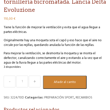
tornillería bicromatada. Lancia Delta
Evoluzione
110,00
€
Tiene la función de mejorar la ventilación y evita que el agua llegue a
partes eléctricas.
Originalmente hay una moqueta sota el capó y eso hace que el aire no
circule por las rejillas, quedando anulada la función de las rejillas.
Para mejorar la ventilación, se desmonta la moqueta y se monta el
deflector, canalizando correctamente el aire y evitando a la vez que el
agua de la lluvia llegue a las partes eléctricas del motor.
3 disponibles
Deflector
Añadir al carrito
de
aire
debajo
capó
SKU:
3224/10D
Categorías:
PREPARACIÓN SPORT
,
RECAMBIOS
con
tornillería
Productos relacionados