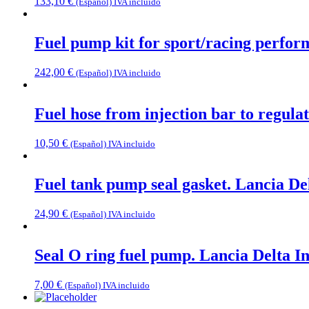
133,10
€
(Español) IVA incluido
Fuel pump kit for sport/racing perfor
242,00
€
(Español) IVA incluido
Fuel hose from injection bar to regulat
10,50
€
(Español) IVA incluido
Fuel tank pump seal gasket. Lancia De
24,90
€
(Español) IVA incluido
Seal O ring fuel pump. Lancia Delta In
7,00
€
(Español) IVA incluido