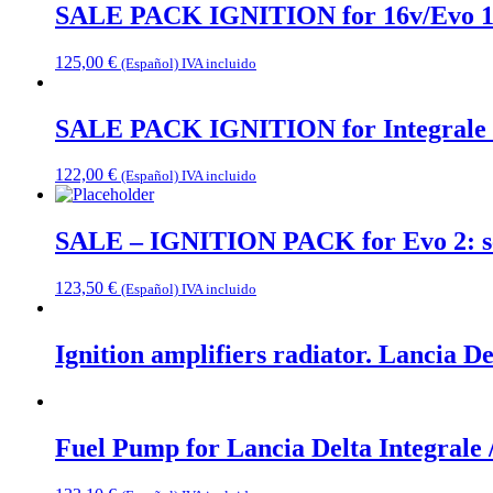
SALE PACK IGNITION for 16v/Evo 1: 4 s
125,00
€
(Español) IVA incluido
SALE PACK IGNITION for Integrale 8v: 
122,00
€
(Español) IVA incluido
SALE – IGNITION PACK for Evo 2: set 
123,50
€
(Español) IVA incluido
Ignition amplifiers radiator. Lancia D
Fuel Pump for Lancia Delta Integrale /