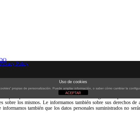
IDO
Privacy Policy
Uso de cookies
okies” propias de personalización. Puede ampliar información, o saber cómo cambiar la configu
de diciembre, de Protección de Datos de Carácter Personal (LOPD), 
ACEPTAR
é Esport que ha sido debidamente inscrito en la Agencia Española de Pr
es sobre los mismos. Le informamos también sobre sus derechos de acc
informamos también que los datos personales suministrados no serán 