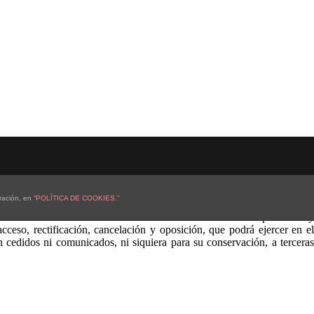
ración, en
“POLÍTICA DE COOKIES.”
el cliente/usuario queda informado y presta su consentimiento a la
otección de Datos con la finalidad de informarle sobre los productos y
eso, rectificación, cancelación y oposición, que podrá ejercer en el
cedidos ni comunicados, ni siquiera para su conservación, a terceras