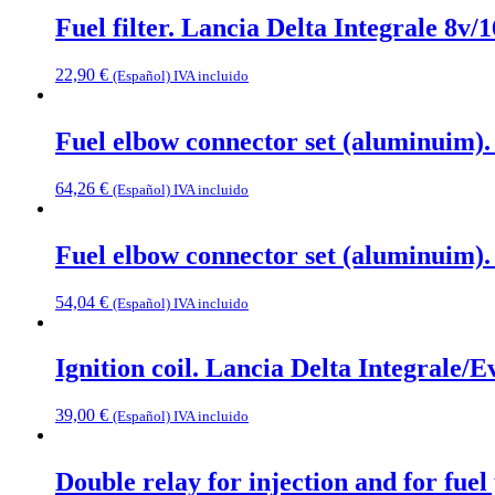
Fuel filter. Lancia Delta Integrale 8v/
22,90
€
(Español) IVA incluido
Fuel elbow connector set (aluminuim).
64,26
€
(Español) IVA incluido
Fuel elbow connector set (aluminuim). 
54,04
€
(Español) IVA incluido
Ignition coil. Lancia Delta Integrale/E
39,00
€
(Español) IVA incluido
Double relay for injection and for fue