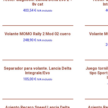
8v cat
In
403,54
€
4
IVA incluido
Volante MOMO Rally 2 Mod 02 cuero
Volante M
248,90
€
IVA incluido
2
Separador para volante. Lancia Delta
Juego tornil
Integrale/Evo
tipo Sport
105,00
€
IVA incluido
Asiento Recaro Speed Lancia Delta
Asiento Re