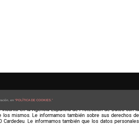
ración, en
“POLÍTICA DE COOKIES.”
onal (LOPD), el cliente/usuario queda informado y presta su
 inscrito en la Agencia Española de Protección de Datos con la
obre los mismos. Le informamos también sobre sus derechos de
8440 Cardedeu. Le informamos también que los datos personales