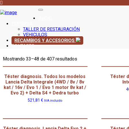
INICIO
EMPRESA
TALLER DE RESTAURACIÓN
VEHICULOS
RECAMBIOS Y ACCESORIOS
CONTACTO
Mostrando 33–48 de 407 resultados
Téster diagnosis. Todos los modelos
Téster d
Lancia Delta Integrale (4WD / 8v / 8v
Int
kat / 16v / Evo 1 / Evo 1 motor 8v kat /
4
Evo 2) + Delta S4 + Dedra turbo
521,81
€
IVA incluido
Téster diagnosis. Lancia Delta Evo 2 +
Téster d