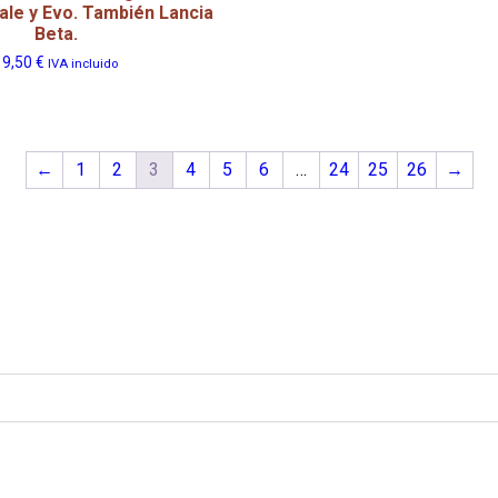
rale y Evo. También Lancia
Beta.
19,50
€
IVA incluido
←
1
2
3
4
5
6
…
24
25
26
→