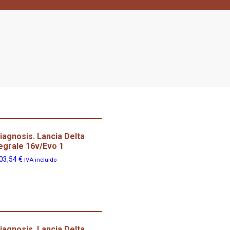
iagnosis. Lancia Delta
egrale 16v/Evo 1
03,54
€
IVA incluido
iagnosis. Lancia Delta