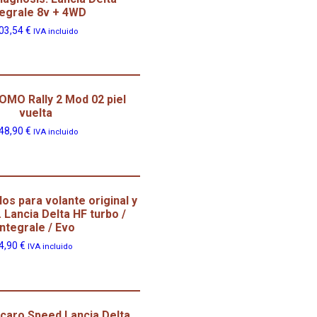
tegrale 8v + 4WD
03,54
€
IVA incluido
OMO Rally 2 Mod 02 piel
vuelta
48,90
€
IVA incluido
los para volante original y
. Lancia Delta HF turbo /
Integrale / Evo
4,90
€
IVA incluido
caro Speed Lancia Delta