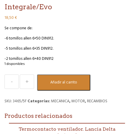
Integrale/Evo
18,50
€
Se compone de:
-6 tornillos allen 6×50 DIN912.
-5 tornillos allen 6×35 DIN912.
-2 tornillos allen 6×40 DIN912
1 disponibles
Juego
Añadir al carrito
tornillería
tapa
de
válvulas.
SKU:
3465/5F
Categorías:
MECANICA
,
MOTOR
,
RECAMBIOS
Zincado
negro
Productos relacionados
y
arandelas
bicromatadas.
Termocontacto ventilador. Lancia Delta
Lancia